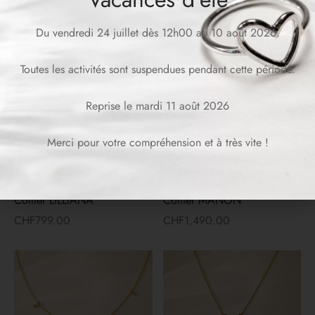
Bracelet MANON
Bracelet OSCAR
Du vendredi 24 juillet dès 12h00 au 10 août 2026.
CHF
590.00
CHF
1,100.00
Toutes les activités sont suspendues pendant cette période.
Reprise le mardi 11 août 2026
Merci pour votre compréhension et à très vite !
Collier LILLIANA
Collier MANON
CHF
799.00
CHF
1,490.00