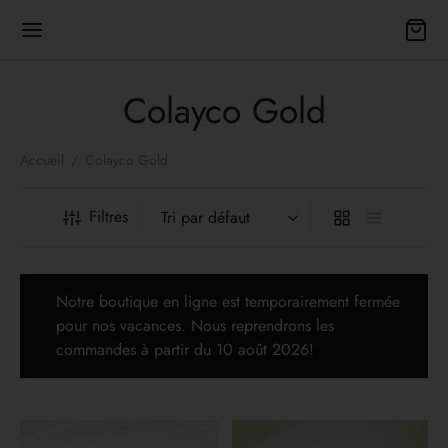
Colayco Gold
Accueil
/
Colayco Gold
Back
Filtres
TIQUE
Notre boutique en ligne est temporairement fermée
les bijoux
pour nos vacances. Nous reprendrons les
commandes à partir du 10 août 2026!
es
 cadeaux