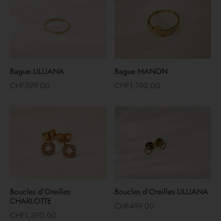
es d’oreilles
lets
ers
Bague LILLIANA
Bague MANON
yco Gold
CHF
599.00
CHF
1,190.00
ons
irs
Boucles d’Oreilles
Boucles d’Oreilles LILLIANA
CHARLOTTE
CHF
499.00
CHF
1,390.00