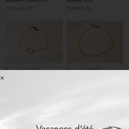
Bracelet CHARLOTTE
Bracelet LEIA
CHF
1,420.00
CHF
900.00
Bracelet LILLIANA
Bracelet MANON
CHF
599.00
CHF
890.00
Vacances d'été