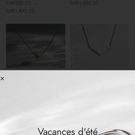
CHF
950.00
–
CHF
1,690.00
CHF
1,890.00
Collier PINDOT
Collier VICTORIA
CHF
129.00
CHF
179.00
Out of Stock
Vacances d'été