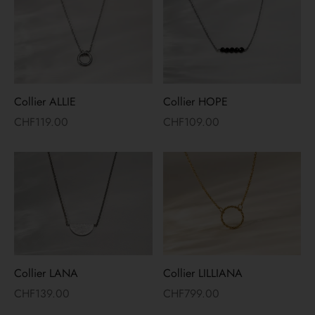
es d’oreilles
lets
ers
Collier ALLIE
Collier HOPE
yco Gold
CHF
119.00
CHF
109.00
ons
irs
Collier LANA
Collier LILLIANA
CHF
139.00
CHF
799.00