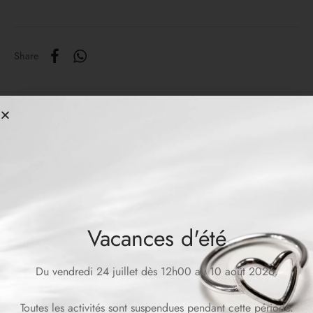
Share
Related products
Vacances d'été
Du vendredi 24 juillet dès 12h00 au 10 août 2026.
CRUSH Ring
HELEN Ring
Toutes les activités sont suspendues pendant cette période.