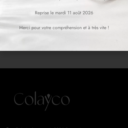
CHF
119.00
CHF
179.00
Reprise le mardi 11 août 2026
Merci pour votre compréhension et à très vite !