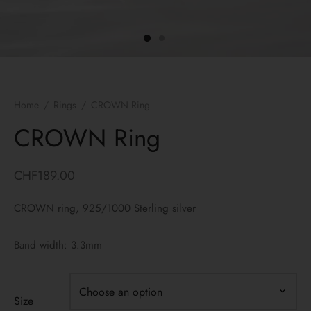
ngs
lets
laces
Home
/
Rings
/
CROWN Ring
yco Gold
CROWN Ring
 bracelets
CHF
189.00
 Necklaces
CROWN ring, 925/1000 Sterling silver
Band width: 3.3mm
Size