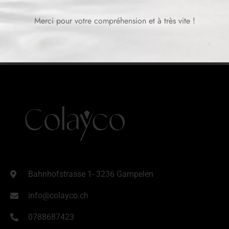
Merci pour votre compréhension et à très vite !
Bahnhofstrasse 1- 3236 Gampelen
info@colayco.ch
0788687423