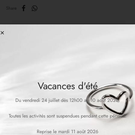
Share
Related products
Vacances d'été
Du vendredi 24 juillet dès 12h00 au 10 août 2026.
MABEL Ring
ERIN Ring
Toutes les activités sont suspendues pendant cette période.
CHF
419.00
CHF
99.00
Reprise le mardi 11 août 2026