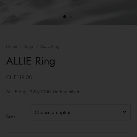
ngs
lets
laces
Home
/
Rings
/
ALLIE Ring
yco Gold
ALLIE Ring
 bracelets
CHF
119.00
 Necklaces
ALLIE ring, 925/1000 Sterling silver
Size