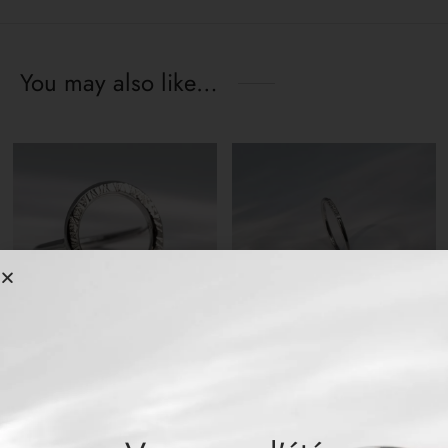
You may also like…
PAIGE Ring
HELEN Ring
CHF
189.00
CHF
179.00
Related products