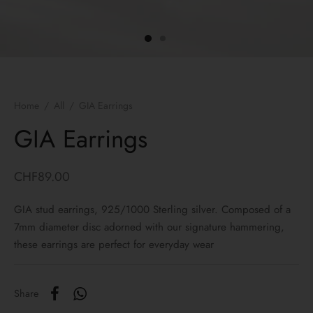
ngs
lets
laces
Home
/
All
/
GIA Earrings
yco Gold
GIA Earrings
 bracelets
CHF
89.00
 Necklaces
GIA stud earrings, 925/1000 Sterling silver. Composed of a
7mm diameter disc adorned with our signature hammering,
these earrings are perfect for everyday wear
Share