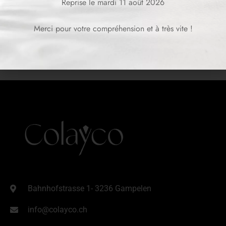
Reprise le mardi 11 août 2026
Merci pour votre compréhension et à très vite !
Bahnhofstrasse 1- 3236 Gampelen
info@colayco.ch