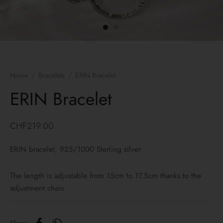
ngs
lets
laces
Home
/
Bracelets
/
ERIN Bracelet
yco Gold
ERIN Bracelet
 bracelets
CHF
219.00
 Necklaces
ERIN bracelet, 925/1000 Sterling silver
The length is adjustable from 15cm to 17.5cm thanks to the
adjustment chain