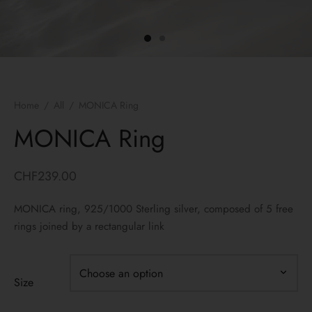
ngs
lets
laces
Home
/
All
/
MONICA Ring
yco Gold
MONICA Ring
 bracelets
CHF
239.00
 Necklaces
MONICA ring, 925/1000 Sterling silver, composed of 5 free
rings joined by a rectangular link
Size