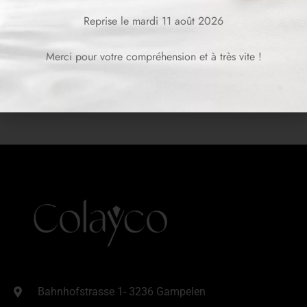
Reprise le mardi 11 août 2026
Merci pour votre compréhension et à très vite !
Bahnhofstrasse 1- 3236 Gampelen