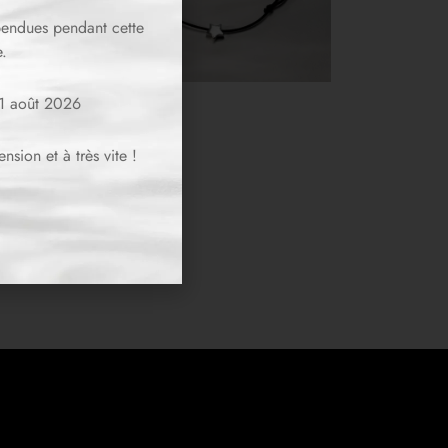
spendues pendant cette
.
11 août 2026
Cordon STELLA
CHF
49.00
sion et à très vite !
Lire la suite