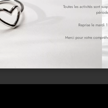
Toutes les activités sont su
période
Reprise le mardi 
et PEARL
Sautoir CRUSH
99.00
CHF
239.00
Merci pour votre compréhen
 suite
Lire la suite