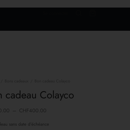
Se connecter
/
Bons cadeaux
/
Bon cadeau Colayco
n cadeau Colayco
0.00
–
CHF
400.00
eau sans date d’échéance