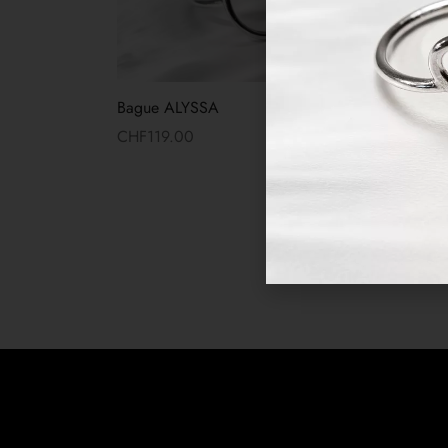
Bague ALYSSA
Bracel
CHF
119.00
CHF
1
Lire la suite
Lire la