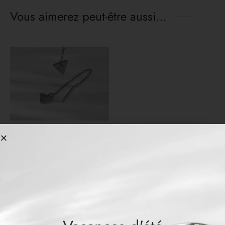
Vous aimerez peut-être aussi…
Chaînes d’Oreilles BRIA
CHF
99.00
Produits similaires