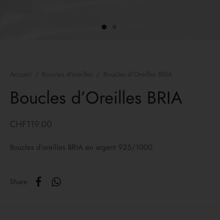
es d’oreilles
lets
ers
Accueil
/
Boucles d'oreilles
/
Boucles d’Oreilles BRIA
yco Gold
Boucles d’Oreilles BRIA
ons
CHF
119.00
irs
Boucles d’oreilles BRIA en argent 925/1000.
Share