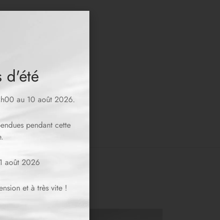
 d'été
12h00 au 10 août 2026.
spendues pendant cette
.
11 août 2026
sion et à très vite !