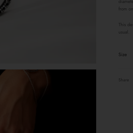
diamete
from on
This de
usual.
Size
Share