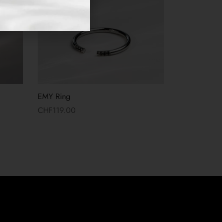
EMY Ring
CHF
119.00
Read more