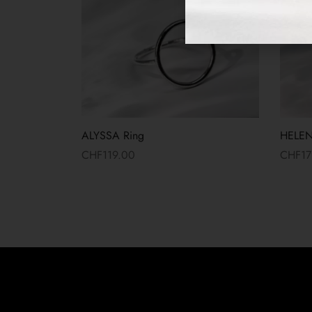
ALYSSA Ring
HELEN
CHF
119.00
CHF
17
Read more
Read 