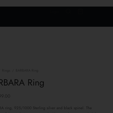
Login
/
Rings
/
BARBARA Ring
RBARA Ring
99.00
 ring, 925/1000 Sterling silver and black spinel. The