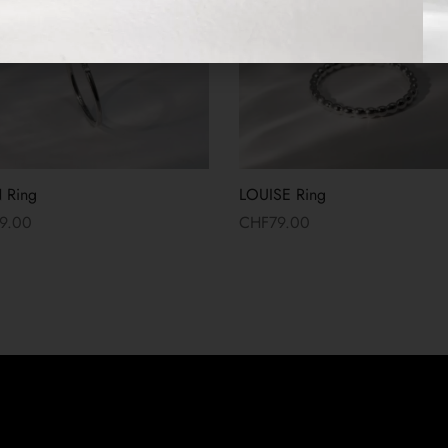
 Ring
LOUISE Ring
9.00
CHF
79.00
more
Read more