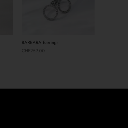
BARBARA Earrings
CHF
259.00
Read more