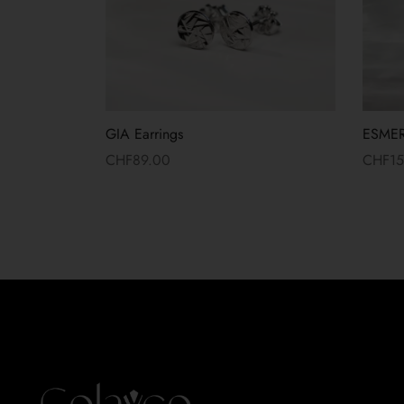
GIA Earrings
ESMER
CHF
89.00
CHF
1
Read more
Read 