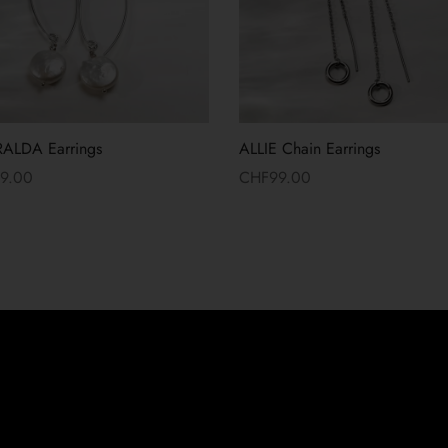
ALDA Earrings
ALLIE Chain Earrings
59.00
CHF
99.00
more
Read more