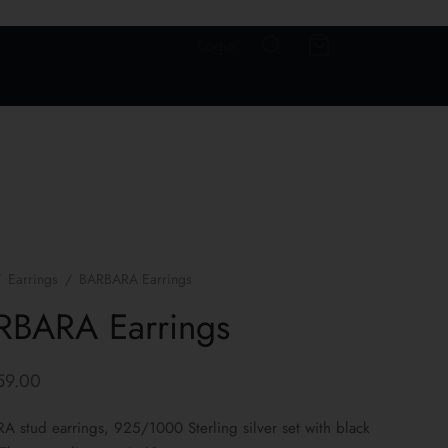
Login
/
Earrings
/
BARBARA Earrings
RBARA Earrings
59.00
 stud earrings, 925/1000 Sterling silver set with black