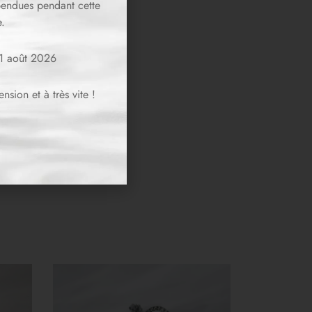
spendues pendant cette
.
11 août 2026
sion et à très vite !