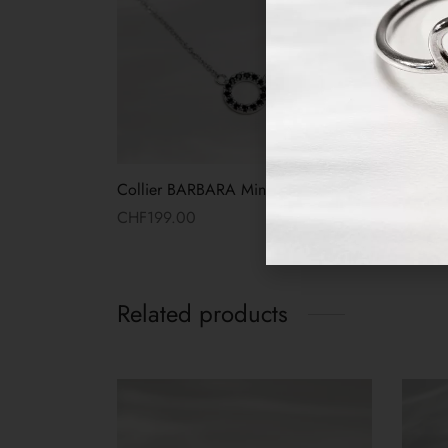
Collier BARBARA Mini
CHF
199.00
Read more
Related products