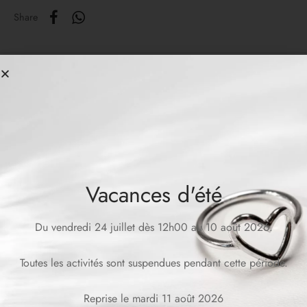
Share
Related products
Vacances d'été
Du vendredi 24 juillet dès 12h00 au 10 août 2026.
Collier BARBARA Mini
MARGAUX Necklace
Toutes les activités sont suspendues pendant cette période.
CHF
199.00
CHF
159.00
Reprise le mardi 11 août 2026