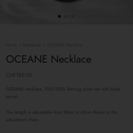
ngs
lets
laces
Home
/
Necklaces
/
OCEANE Necklace
yco Gold
OCEANE Necklace
 bracelets
CHF
189.00
 Necklaces
OCEANE necklace, 925/1000 Sterling silver set with black
spinel
The length is adjustable from 38cm to 42cm thanks to the
adjustment chain