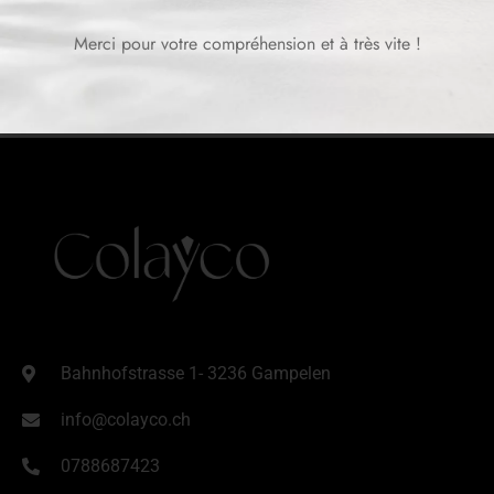
Merci pour votre compréhension et à très vite !
Bahnhofstrasse 1- 3236 Gampelen
info@colayco.ch
0788687423