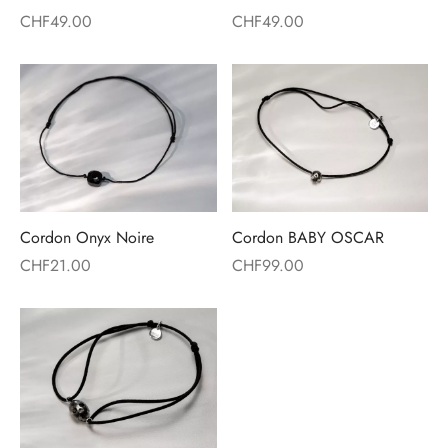
es d’oreilles
CHF
49.00
CHF
49.00
lets
ers
yco Gold
ons
Cordon Onyx Noire
Cordon BABY OSCAR
irs
CHF
21.00
CHF
99.00