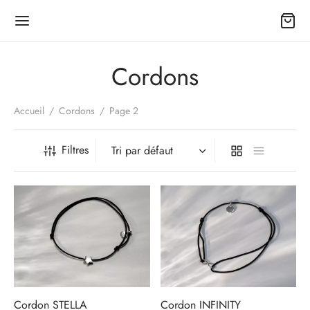
Cordons
Accueil
/
Cordons
/
Page 2
Back
Filtres
TIQUE
les bijoux
es
 cadeaux
Cordon STELLA
Cordon INFINITY