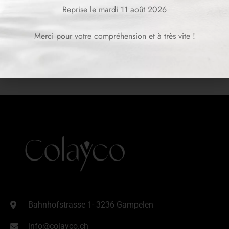
Reprise le mardi 11 août 2026
Merci pour votre compréhension et à très vite !
Bahnhofstrasse 1- 3236 Gampelen
info@colayco.ch