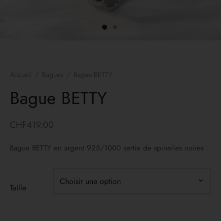
es d’oreilles
lets
ers
Accueil
/
Bagues
/
Bague BETTY
yco Gold
Bague BETTY
ons
CHF
419.00
irs
Bague BETTY en argent 925/1000 sertie de spinelles noires
Taille