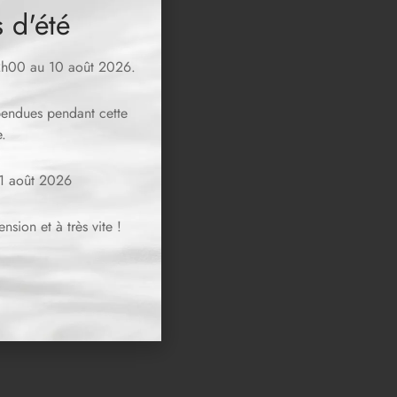
 d'été
12h00 au 10 août 2026.
spendues pendant cette
.
11 août 2026
sion et à très vite !