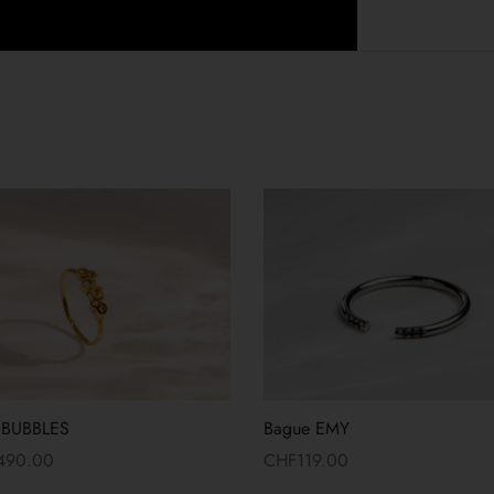
 BUBBLES
Bague EMY
,490.00
CHF
119.00
 suite
Lire la suite