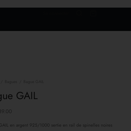
Se connecter
/
Bagues
/
Bague GAIL
gue GAIL
89.00
AIL en argent 925/1000 sertie en rail de spinelles noires