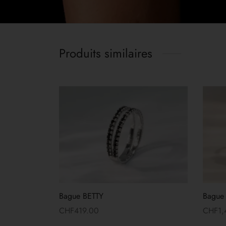
Produits similaires
Bague BETTY
Bague
CHF
419.00
CHF
1
Lire la suite
Lire la