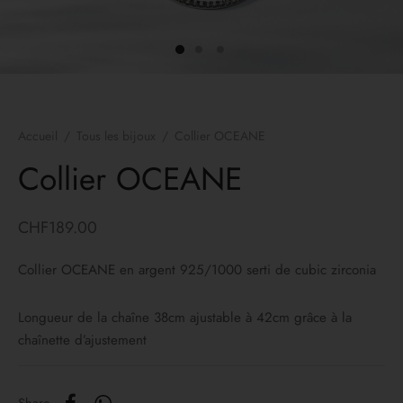
es d’oreilles
lets
ers
Accueil
/
Tous les bijoux
/
Collier OCEANE
yco Gold
Collier OCEANE
ons
CHF
189.00
irs
Collier OCEANE en argent 925/1000 serti de cubic zirconia
Longueur de la chaîne 38cm ajustable à 42cm grâce à la
chaînette d’ajustement