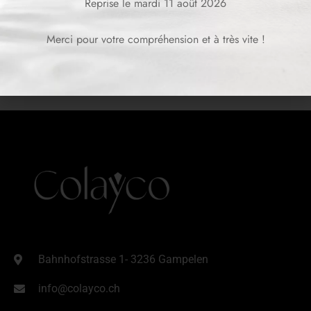
Reprise le mardi 11 août 2026
Merci pour votre compréhension et à très vite !
Bahnhofstrasse 1- 3236 Gampelen
info@colayco.ch