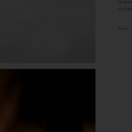
longueu
chaînet
Share