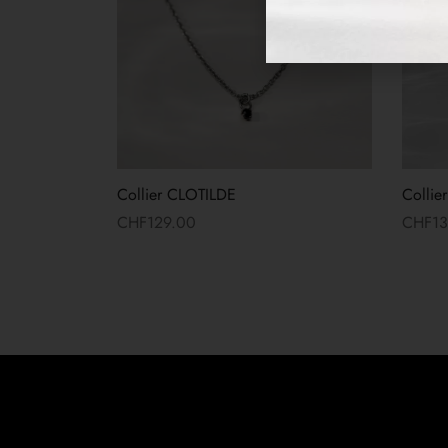
Collier CLOTILDE
Collie
CHF
129.00
CHF
1
Lire la suite
Lire la