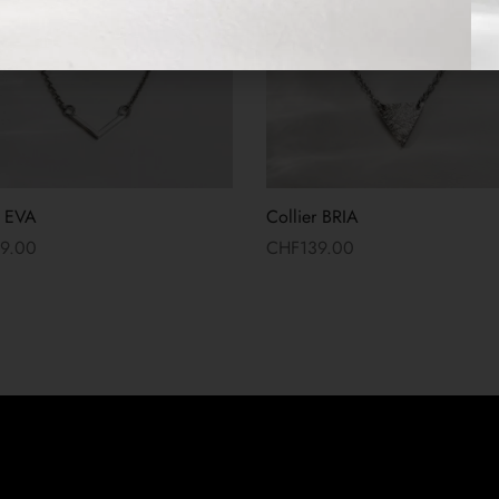
r EVA
Collier BRIA
39.00
CHF
139.00
 suite
Lire la suite