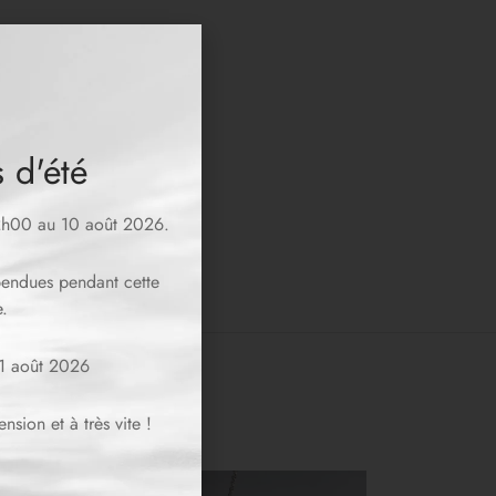
 d'été
12h00 au 10 août 2026.
spendues pendant cette
.
11 août 2026
sion et à très vite !