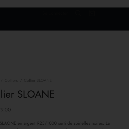
Se connecter
/
Colliers
/
Collier SLOANE
llier SLOANE
79.00
 SLAONE en argent 925/1000 serti de spinelles noires. La