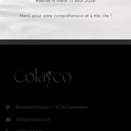
Reprise le mardi 11 août 2026
Merci pour votre compréhension et à très vite !
Bahnhofstrasse 1- 3236 Gampelen
info@colayco.ch