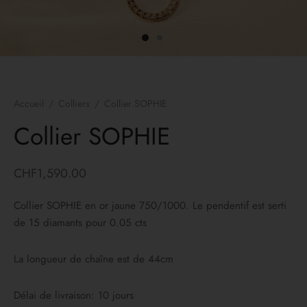
es d’oreilles
lets
ers
Accueil
/
Colliers
/
Collier SOPHIE
yco Gold
Collier SOPHIE
ons
CHF
1,590.00
irs
Collier SOPHIE en or jaune 750/1000. Le pendentif est serti
de 15 diamants pour 0.05 cts
La longueur de chaîne est de 44cm
Délai de livraison: 10 jours