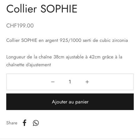
Collier SOPHIE
es d’oreilles
lets
CHF
199.00
ers
Collier SOPHIE en argent 925/1000 serti de cubic zirconia
yco Gold
Longueur de la chaîne 38cm ajustable à 42cm grâce à la
chaînette d’ajustement
ons
irs
Ajouter au panier
Share