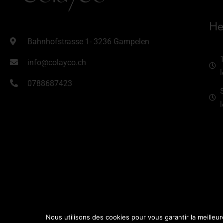
He
Bahnhofstrasse 1- 3236 Gampelen
info@colayco.ch
0788687423
Nous utilisons des cookies pour vous garantir la meilleur
Colayco Sarl – 3236 Gampelen tous droits réservés