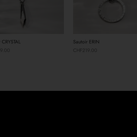
r CRYSTAL
Sautoir ERIN
19.00
CHF
219.00
 suite
Lire la suite