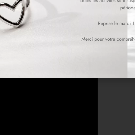
Toutes les activités sont su
période
Reprise le mardi 
Merci pour votre compréhen