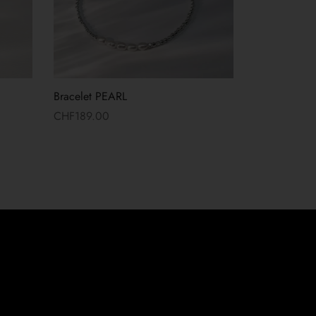
Bracelet PEARL
CHF
189.00
Lire la suite