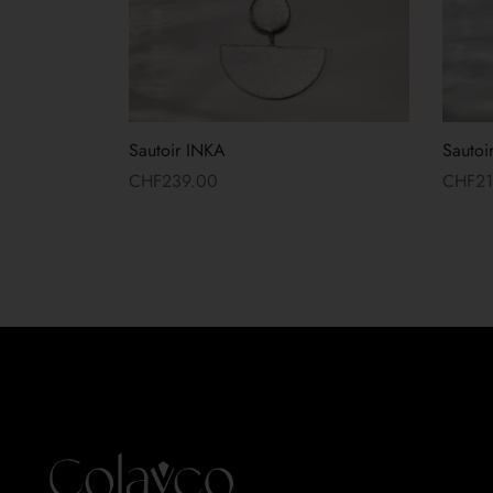
Sautoir INKA
Sautoi
CHF
239.00
CHF
2
Lire la suite
Lire la