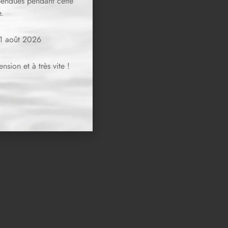
spendues pendant cette
.
11 août 2026
sion et à très vite !