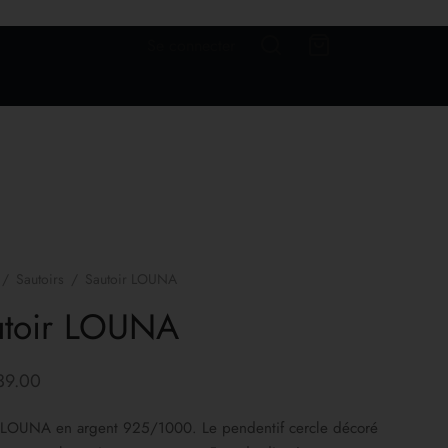
Se connecter
/
Sautoirs
/
Sautoir LOUNA
utoir LOUNA
39.00
r LOUNA en argent 925/1000. Le pendentif cercle décoré