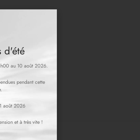
 d'été
12h00 au 10 août 2026.
spendues pendant cette
.
11 août 2026
sion et à très vite !