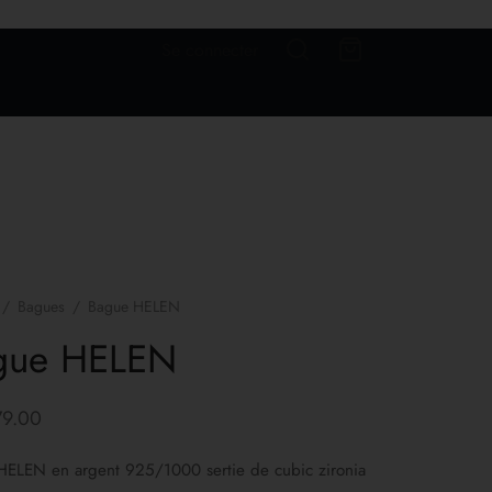
Se connecter
/
Bagues
/
Bague HELEN
gue HELEN
79.00
HELEN en argent 925/1000 sertie de cubic zironia