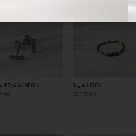
s d’Oreilles HELEN
Bague HELEN
69.00
CHF
179.00
 suite
Lire la suite