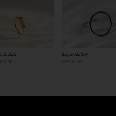
 BUBBLES
Bague ALYSSA
,490.00
CHF
119.00
 suite
Lire la suite