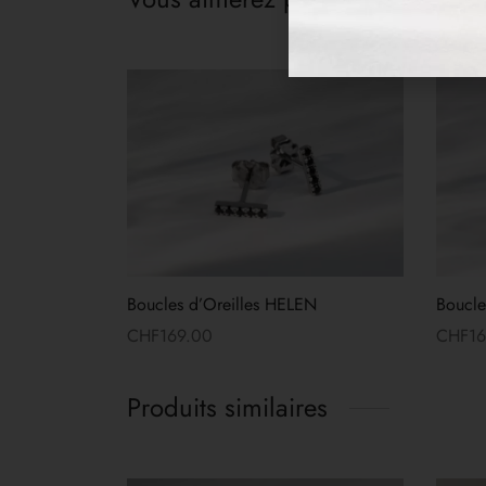
Boucles d’Oreilles HELEN
Boucle
CHF
169.00
CHF
1
Lire la suite
Lire la
Produits similaires