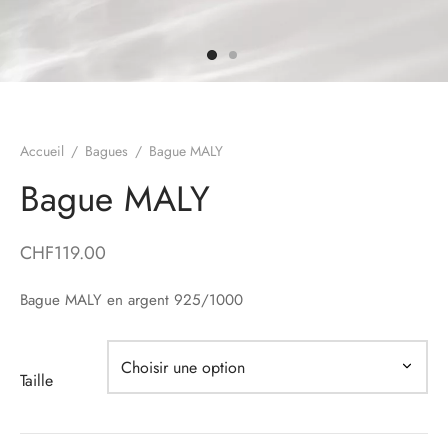
es d’oreilles
lets
ers
Accueil
/
Bagues
/
Bague MALY
yco Gold
Bague MALY
ons
CHF
119.00
irs
Bague MALY en argent 925/1000
Taille